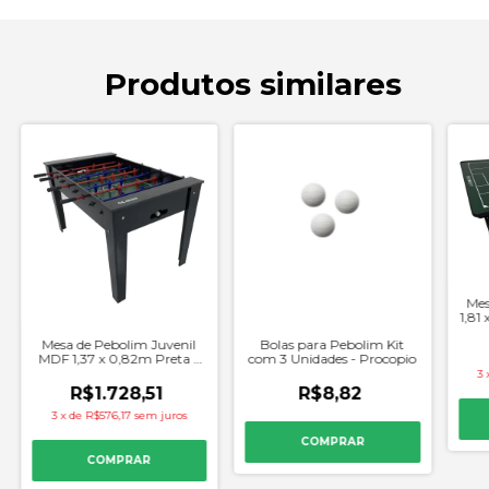
Produtos similares
Mes
1,81
Mesa de Pebolim Juvenil
Bolas para Pebolim Kit
MDF 1,37 x 0,82m Preta -
com 3 Unidades - Procopio
Alaia
3
R$1.728,51
R$8,82
3
x
de
R$576,17
sem juros