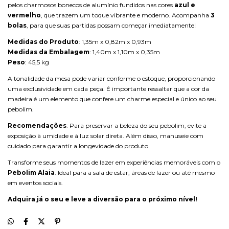
pelos charmosos bonecos de alumínio fundidos nas cores
azul e
vermelho
, que trazem um toque vibrante e moderno. Acompanha
3
bolas
, para que suas partidas possam começar imediatamente!
Medidas do Produto
: 1,35m x 0,82m x 0,93m
Medidas da Embalagem
: 1,40m x 1,10m x 0,35m
Peso
: 45,5 kg
A tonalidade da mesa pode variar conforme o estoque, proporcionando
uma exclusividade em cada peça. É importante ressaltar que a cor da
madeira é um elemento que confere um charme especial e único ao seu
pebolim.
Recomendações
: Para preservar a beleza do seu pebolim, evite a
exposição à umidade e à luz solar direta. Além disso, manuseie com
cuidado para garantir a longevidade do produto.
Transforme seus momentos de lazer em experiências memoráveis com o
Pebolim Alaia
. Ideal para a sala de estar, áreas de lazer ou até mesmo
em eventos sociais.
Adquira já o seu e leve a diversão para o próximo nível!