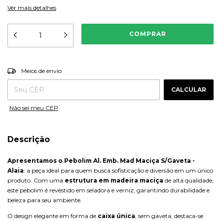
Ver mais detalhes
ALTERAR CEP
Entregas para o CEP:
Meios de envio
CALCULAR
Não sei meu CEP
Descrição
Apresentamos o Pebolim Al. Emb. Mad Maciça S/Gaveta -
Alaia
: a peça ideal para quem busca sofisticação e diversão em um único
produto. Com uma
estrutura em madeira maciça
de alta qualidade,
este pebolim é revestido em seladora e verniz, garantindo durabilidade e
beleza para seu ambiente.
O design elegante em forma de
caixa única
, sem gaveta, destaca-se